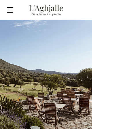
L'Aghjalle
Da a tarra à u piattu